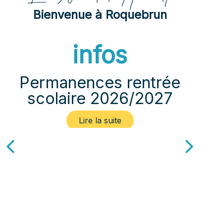
Bienvenue à Roquebrun
infos
Permanences rentrée
Pos
scolaire 2026/2027
Ag
po