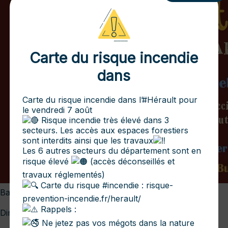
Carte du risque incendie
dans
Carte du risque incendie dans l’
#Hérault
pour
le vendredi 7 août
Risque incendie très élevé dans 3
secteurs. Les accès aux espaces forestiers
sont interdits ainsi que les travaux
Les 6 autres secteurs du département sont en
risque élevé
(accès déconseillés et
travaux réglementés)
Carte du risque
#incendie
:
risque-
Balèti Occitan avec le Groupe TINDAREL
prevention-incendie.fr/herault/
Rappels :
Dimanche 15 Février
Ne jetez pas vos mégots dans la nature