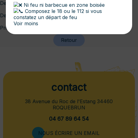
De 14h30 à 16h00 Inititation à la danse Occitane
Ni feu ni barbecue en zone boisée
Composez le 18 ou le 112 si vous
De 16h00 à 18h00 Balèti
constatez un départ de feu
Voir moins
Prix libre - buvette
Retour
contact
38 Avenue du Roc de l'Estang 34460
ROQUEBRUN
04 67 89 64 54
NOUS ÉCRIRE UN EMAIL