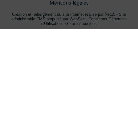
Mentions légales
Création et hébergement du site Internet réalisé par Net15
-
Site
administrable CMS propulsé par WebSee
-
Conditions Générales
d'Utilisation
-
Gérer les cookies