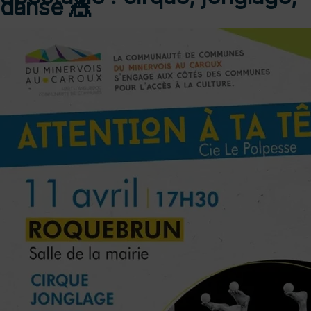
danse 🎪