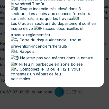
le vendredi 7 août
Dans le cadre de la programmation culturelle du Minervois
Risque incendie très élevé dans 3
au Caroux, la Communauté de communes et la Commune
secteurs. Les accès aux espaces forestiers
de Roquebrun ont le plaisir de vous annoncer le spectacle
sont interdits ainsi que les travaux
Les 6 autres secteurs du département sont en
de la
risque élevé
(accès déconseillés et
« Compagnie Le Polpesse ».
travaux réglementés)
Carte du risque
#incendie
:
risque-
Rendez-vous samedi 11 avril 2026 à Roquebrun, à la salle
prevention-incendie.fr/herault/
de la Mairie.
Rappels :
Ne jetez pas vos mégots dans la nature
Le tarif est de 5€, pour permettre l'accès à la culture pour
Ni feu ni barbecue en zone boisée
toutes et tous et gratuit pour les – de 12 ans.
Composez le 18 ou le 112 si vous
constatez un départ de feu
La réservation est conseillée auprès de l'Office de
Voir moins
Tourisme
04 67 97 06 65
ou en ligne
CLIQUEZ ICI