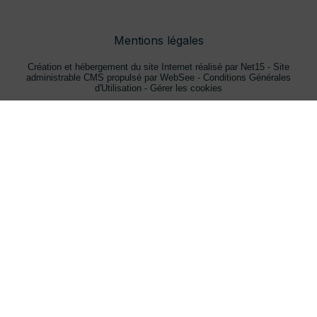
Mentions légales
Création et hébergement du site Internet réalisé par Net15
-
Site
administrable CMS propulsé par WebSee
-
Conditions Générales
d'Utilisation
-
Gérer les cookies