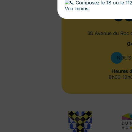
Composez le 18 ou le 112
co
Voir moins
38 Avenue du Roc
0
NOUS 
Heures d'
8h00-12h0