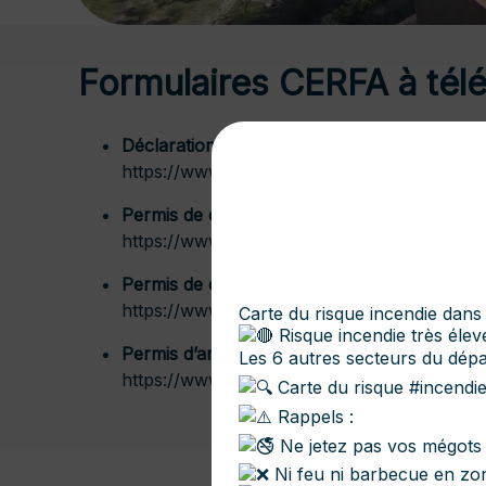
Formulaires CERFA à tél
Déclaration préalable (DP)
https://www.service-public.fr/particuliers/v
Permis de construire – maison individuelle 
https://www.service-public.fr/particuliers/v
Permis de construire – autres constructions
https://www.service-public.fr/particuliers/v
Carte du risque incendie dans l
Risque incendie très élevé
Permis d’aménager (PA)
Les 6 autres secteurs du dép
https://www.service-public.fr/particuliers/v
Carte du risque
#incendi
Rappels :
Ne jetez pas vos mégots 
Ni feu ni barbecue en zo