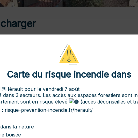
écharger
osdroits/R2028
(PCMI)
osdroits/R20835
Carte du risque incendie dans
osdroits/R20834
’
#Hérault
pour le vendredi 7 août
 dans 3 secteurs. Les accès aux espaces forestiers sont int
artement sont en risque élevé
(accès déconseillés et t
osdroits/R20836
e
:
risque-prevention-incendie.fr/herault/
Retour
dans la nature
ne boisée