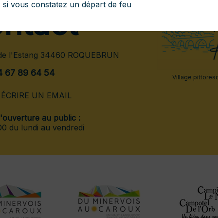
 si vous constatez un départ de feu
ntact
 de l'Estang 34460 ROQUEBRUN
4 67 89 64 54
Village pittores
ÉCRIRE UN EMAIL
ouverture au public :
0 du lundi au vendredi